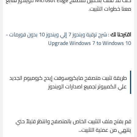
كنت قد قمت بتحميل متصفح Microsot Edge للويندوز فتابع
معنا خطوات التثبيت.
اقترحنا لك
:
شرح ترقية ويندوز 7 إلي ويندوز 10 بدون فورمات -
Upgrade Windows 7 to Windows 10
طريقة تثبيت متصفح مايكروسوفت إيدج كروميوم الجديد
علي الكمبيوتر لجميع اصدارات الويندوز
قم بفتح ملف التثبيت الخاص بالمتصفح وانتظر قليلاً حتي
ينتهي من عملية التثبيت...