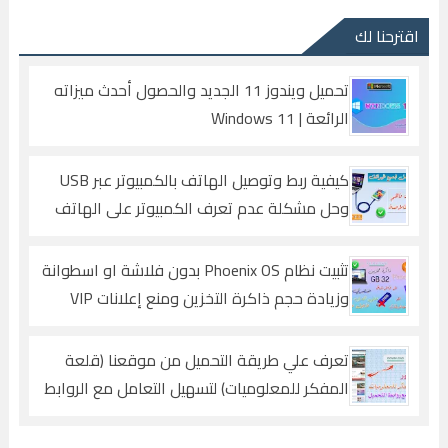
اقترحنا لك
تحميل ويندوز 11 الجديد والحصول أحدث ميزاته
الرائعة | Windows 11
كيفية ربط وتوصيل الهاتف بالكمبيوتر عبر USB
وحل مشكلة عدم تعرف الكمبيوتر على الهاتف
(الحل النهائي)
تثبيت نظام Phoenix OS بدون فلاشة او اسطوانة
وزيادة حجم ذاكرة التخزين ومنع إعلانات VIP
المزعجة
تعرف علي طريقة التحميل من موقعنا (قلعة
المفكر للمعلوميات) لتسهيل التعامل مع الروابط
بدون إزعاج