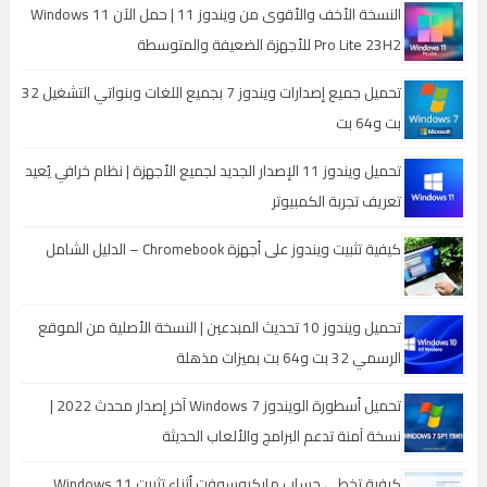
النسخة الأخف والأقوى من ويندوز 11 | حمل الآن Windows 11
Pro Lite 23H2 للأجهزة الضعيفة والمتوسطة
تحميل جميع إصدارات ويندوز 7 بجميع اللغات وبنواتي التشغيل 32
بت و64 بت
تحميل ويندوز 11 الإصدار الجديد لجميع الأجهزة | نظام خرافي يُعيد
تعريف تجربة الكمبيوتر
كيفية تثبيت ويندوز على أجهزة Chromebook – الدليل الشامل
تحميل ويندوز 10 تحديث المبدعين | النسخة الأصلية من الموقع
الرسمي 32 بت و64 بت بميزات مذهلة
تحميل أسطورة الويندوز Windows 7 آخر إصدار محدث 2022 |
نسخة آمنة تدعم البرامج والألعاب الحديثة
كيفية تخطي حساب مايكروسوفت أثناء تثبيت Windows 11