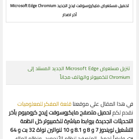
تحميل مستعرض مايكروسوفت ايدج الجديد Microsoft Edge Chromium
آخر اصدار
تنزيل مستعرض Microsoft Edge الجديد المستند إلى
Chromium للكمبيوتر والهاتف مجاناً
في هذا المقال علي موقعنا
قلعة المفكر للمعلوميات
نقدم لكم
تحميل متصفح مايكروسوفت إيدج كروميوم بآخر
التحديثات الجديدة بروابط مباشرة للكمبيوتر كل انظمة
التشغيل لويندوز 7 و 8 و 8.1 و 10 لنواتين نواة 32 بت و 64
بت
. وايضاً تحميل المتصفح لنظام الأندرويد ، ونظام الماك