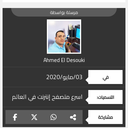
مرسلة بواسطة
Ahmed El Desouki
03/مايو/2020
في
اسرع متصفح إنترنت في العالم
التسميات:
مشاركة