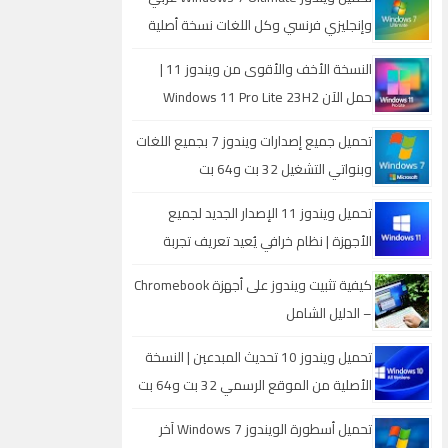
وإنجليزي فرنسي وكل اللغات نسخة أصلية
خام 32 بت و 64 بت بروابط مباشرة
النسخة الأخف والأقوى من ويندوز 11 |
حمل الآن Windows 11 Pro Lite 23H2
للأجهزة الضعيفة والمتوسطة
تحميل جميع إصدارات ويندوز 7 بجميع اللغات
وبنواتي التشغيل 32 بت و64 بت
تحميل ويندوز 11 الإصدار الجديد لجميع
الأجهزة | نظام خرافي يُعيد تعريف تجربة
الكمبيوتر
كيفية تثبيت ويندوز على أجهزة Chromebook
– الدليل الشامل
تحميل ويندوز 10 تحديث المبدعين | النسخة
الأصلية من الموقع الرسمي 32 بت و64 بت
بميزات مذهلة
تحميل أسطورة الويندوز Windows 7 آخر