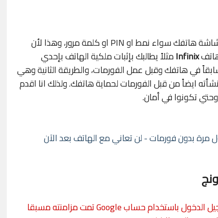
ايضاً احتفظ بالرمز السري الذي تقوم بإنشائه لشاشة هاتفك سواء نمط او PIN او كلمة مرور، وهذا لأن
 هاتف
Infinix
مثلاً يطالبك بإثبات ملكية الهاتف بإحدي
بقاً في هاتفك وقبل عمل الفورمات، والطريقة الثانية وهي
نشأته ايضاً من قبل الفورمات لحماية هاتفك. ولذلك انا اقدم
وحتي تكونوا في أمان.
 مرة بدون فورمات - لن تعاني مع الهاتف بعد الآن
نج
تم إعادة ضبط هذا الجهاز . للمتابعة ، عليك تسجيل الدخول باستخدام حساب Google تمت مزامنته مسبقا