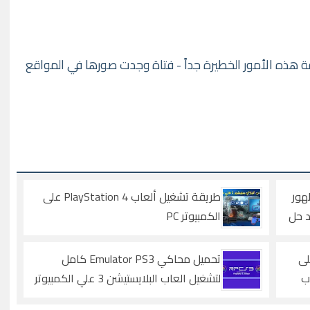
فة هذه الأمور الخطيرة جداً - فتاة وجدت صورها في المواقع
هور
طريقة تشغيل ألعاب PlayStation 4 على
د حل
الكمبيوتر PC
ب PlayStation 3 على
تحميل محاكي Emulator PS3 كامل
ب
لتشغيل العاب البلايستيشن 3 علي الكمبيوتر
مجاناً لجميع الأجهزة وأنظمة التشغيل