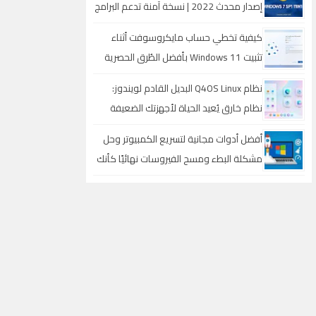
إصدار محدث 2022 | نسخة آمنة تدعم البرامج
والألعاب الحديثة
كيفية تخطي حساب مايكروسوفت أثناء
تثبيت Windows 11 بأفضل الطُرق الحصرية
نظام Q4OS Linux البديل القادم لويندوز:
نظام خارق يُعيد الحياة لأجهزتك الضعيفة
ويقلب كل الموازين
أفضل أدوات مجانية لتسريع الكمبيوتر وحل
مشكلة البطء ومسح الفيروسات نهائيًا كأنك
قمت بتثبيت ويندوز جديد