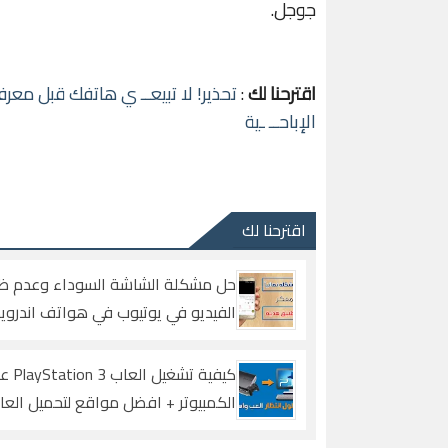
جوجل.
اقترحنا لك
:
تحذير! لا تبيعــ ي هاتفك قبل معر
الإباحــ ـية
اقترحنا لك
حل مشكلة الشاشة السوداء وعدم ظ
الفيديو في يوتيوب في هواتف اندروي
نهائي
كيفية تشغيل العا
الكمبيوتر + افضل مواقع لتحميل العا
البلاي ستيشن 3