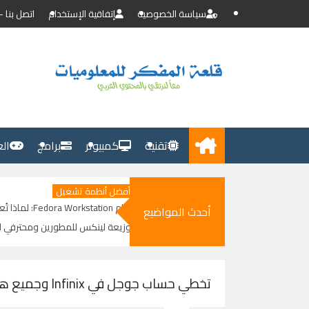
سياسة الخصوصية
إتفاقية الإستخدام
اتصل بنا - ontact Us
تقنية
كمبيوتر
برامج
ال
أفضل أنظمة تشغيل
نظام Fedora Workstation: لماذا تُعد أفضل
أحدث المواضيع
توزيعة لينكس للمطورين ومحترفي التقنية
وبديل ويندوز ؟
تخطي حساب جوجل في Infinix وجميع هواتف أندرويد وسامسونج - أثبت صحة ملكية الحساب