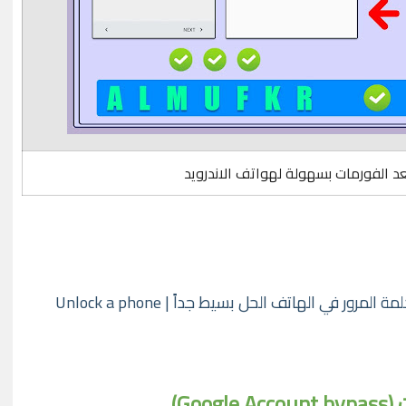
الفورمات بسهولة لهواتف الاندرويد
حل مشكلة نسيان النمط - PIN - كلمة المرور في الهاتف الحل بسيط جداً | Unlock a phone
Go)