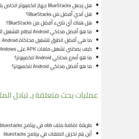
هل يجعل BlueStacks جهاز الكمبيوتر الخاص بك بطيئًا؟
هل آندي أفضل من BlueStacks؟
هل هناك أي شيء أفضل من BlueStacks؟
ما هو أفضل محاكي Android لنظام التشغيل Windows 10؟
ما هي أفضل الطرق لتشغيل محاكاة Android على جهاز كمبيوتر؟
كيف يمكنني تشغيل ملفات APK على Windows؟
ما هو أسرع محاكي Android للكمبيوتر؟
ما هو أفضل محاكي Android للكمبيوتر؟
عمليات بحث متعلقة بـ تبادل الملفات بين s
طريقة اضافة ملف obb في برنامج bluestacks
أين يتم تخزين الملفات في برنامج bluestacks