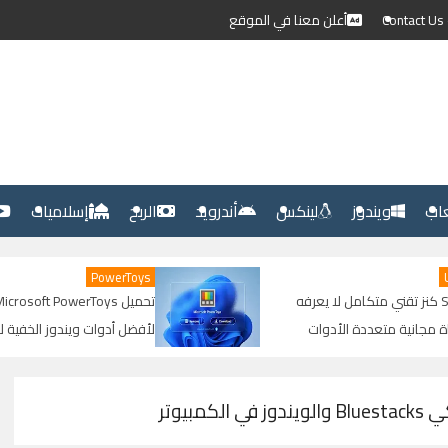
C
أعلن معنا في الموقع
عاب
ويندوز
لينكس
أندرويد
الربح
إسلاميات
PowerToys
ة ShareX كنز تقني متكامل لا يعرفه
تحميل owerToys
انية متعددة الأدوات
لأفضل أدوات ويندوز الخفية لزيادة ا
جيل والتعديل والرفع
وتحسين الأداء
بيوتر