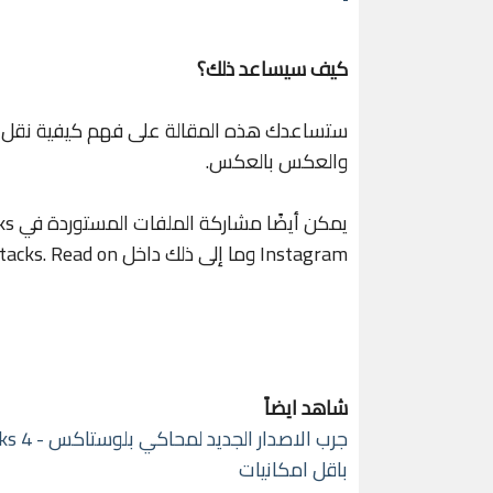
كيف سيساعد ذلك؟
والعكس بالعكس.
Instagram وما إلى ذلك داخل BlueStacks. Read on لمعرفة كيفية القيام بذلك.
شاهد ايضاً
باقل امكانيات