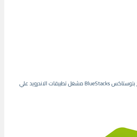
الحل النهائي لمشكلة تدوير الشاشة في برنامج بلوستاكس BlueStacks مشغل تطبيقات الاندرويد علي