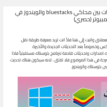
كيفية تبادل ومشاركة الملفات بين محاكي bluestacks والويندوز في
مبيوتر (حصري)
ق واتيت إلي هنا فاذً انت تريد معرفة طريقة نقل
كس وخصوصاً بعد التحديثات الجديدة والأخيرة
كيد سيكون هُناك اصدارات وتحديثات قادمة لبرنامج بلوستاك مستقبلياً فاذا
حة في هذا الموضوع فلا تقلق ، لانه سيكون هناك تحديث
ن بلوستاك والويندوز.