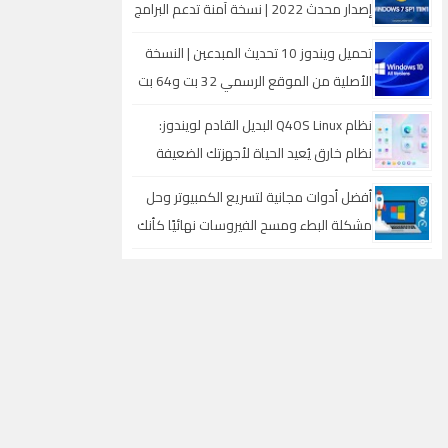
إصدار محدث 2022 | نسخة آمنة تدعم البرامج
والألعاب الحديثة
تحميل ويندوز 10 تحديث المبدعين | النسخة
الأصلية من الموقع الرسمي 32 بت و64 بت
بميزات مذهلة
نظام Q4OS Linux البديل القادم لويندوز:
نظام خارق يُعيد الحياة لأجهزتك الضعيفة
ويقلب كل الموازين
أفضل أدوات مجانية لتسريع الكمبيوتر وحل
مشكلة البطء ومسح الفيروسات نهائيًا كأنك
قمت بتثبيت ويندوز جديد