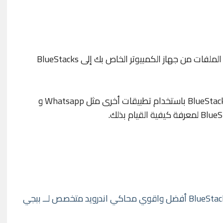
ستساعدك هذه المقالة على فهم كيفية نقل الملفات من جهاز الكمبيوتر الخاص بك إلى BlueStacks
يمكن أيضًا مشاركة الملفات المستوردة في BlueStacks باستخدام تطبيقات أخرى مثل Whatsapp و
جرب الاصدار الجديد لمحاكي بلوستاكس - BlueStacks 4 أفضل واقوي محاكي اندرويد متخصص لــ ببجي