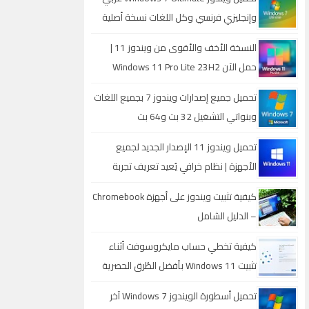
وإنجليزي فرنسي وكل اللغات نسخة أصلية
خام 32 بت و 64 بت بروابط مباشرة
النسخة الأخف والأقوى من ويندوز 11 |
حمل الآن Windows 11 Pro Lite 23H2
للأجهزة الضعيفة والمتوسطة
تحميل جميع إصدارات ويندوز 7 بجميع اللغات
وبنواتي التشغيل 32 بت و64 بت
تحميل ويندوز 11 الإصدار الجديد لجميع
الأجهزة | نظام خرافي يُعيد تعريف تجربة
الكمبيوتر
كيفية تثبيت ويندوز على أجهزة Chromebook
– الدليل الشامل
كيفية تخطي حساب مايكروسوفت أثناء
تثبيت Windows 11 بأفضل الطُرق الحصرية
تحميل أسطورة الويندوز Windows 7 آخر