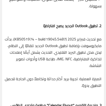
بسهولة.
2. تطبيق Outlook الجديد يصبح افتراضيًا
مع تحديث فبراير 2025 (KB5051974 – build 19045.5487)، بدأت
مايكروسوفت بإضافة تطبيق Outlook الجديد تلقائيًا إلى النظام،
ليحل محل تطبيق البريد التقليدي. التحديث يشمل أيضًا إصلاحات
للذاكرة الافتراضية، IME، NFC، طباعة USB وأدوات تصوير
الشاشة.
الميزة العملية: تجربة بريد أكثر حداثة وتكاملاً دون الحاجة لتحميل
التطبيق يدويًا.
3. واجهة التقويم "Calendar Flyout" مطورة وتحوي الطقس