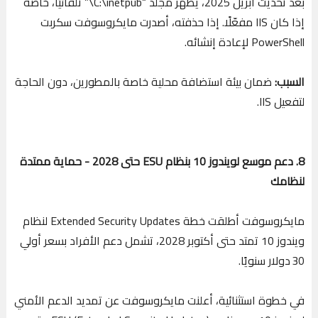
بعد تحديث أبريل 2025، يظهر مجلد “C:\inetpub\” تلقائيًا، خاصة
إذا كان IIS مفعّلًا. إذا حذفته، أصدرت مايكروسوفت سكربت
PowerShell لإعادة إنشائه.
السبب:
ضمان بيئة استضافة محلية خاصة بالمطورين، دون الحاجة
لتفعيل IIS.
8. دعم موسع لويندوز 10 بنظام ESU حتى 2028 - حماية ممتدة
لنظامك
مايكروسوفت أطلقت خطة Extended Security Updates لنظام
ويندوز 10 تمتد حتى أكتوبر 2028، تشمل دعم الأفراد بسعر أولي
30 دولار سنويًا.
في خطوة استثنائية، أعلنت مايكروسوفت عن تمديد الدعم الأمني