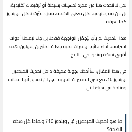
نحن لا نتحدث هنا عن مجرد تحسينات بسيطة أو ترقيعات تقليدية،
بل عن قفزة نوعية بكل معنى الكلمة، قفزة غيّرت شكل الويندوز
كما نعرفه.
هذا التحديث لم يأتِ ليُجمّل الواجهة فقط، بل جاء ليمنحنا أدوات
احترافية، أداء فائق، وميزات ذكية جعلت الكثيرين يقولون: هذه
أقوى نسخة ويندوز في التاريخ.
في هذا المقال، سأأخذك بجولة عميقة داخل تحديث المبدعين
لويندوز 10، مع شرح للمميزات القوية التي لن تصدق أنها مجانية
ومتاحة بين يديك الآن.
ما هو تحديث المبدعين في ويندوز 10؟ ولماذا كل هذه
الضجة؟