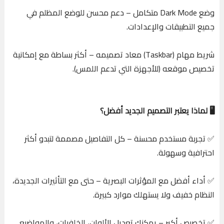
وضع Dark Mode متكامل – دعم محسن للوضع المظلم في
جميع التطبيقات والإعدادات.
شريط مهام (Taskbar) معاد تصميمه – أكثر بساطة مع إمكانية
تخصيص موقعه (للأجهزة التي تدعم اللمس).
🖥️ لماذا يعتبر التصميم الجديد أفضل؟
✅ تجربة مستخدم محسنة – كل التفاصيل مصممة لتبدو أكثر
احترافية وسهولة.
✅ أداء أفضل مع المؤثرات البصرية – حتى مع التأثيرات الجديدة،
النظام خفيف ولا يستهلك موارد كبيرة.
✅ تخصيص أكبر – يمكنك تعديل الألوان، الخلفيات، والمواضيع