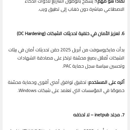
لماذا هو مهم؟:
يسمح بالوصول السريع لأدوات الذكاء
الاصطناعي مباشرة دون ذهاب إلى تطبيق ويب.
6. تعزيز الأمان في خلفية تحديثات الشبكات (DC Hardening)
بدأت مايكروسوفت من أبريل 2025 حقن تحديثات أمان في بيئات
الشبكات تُفعّل بصيغ محسّنة ترتكز على مصادقة الشهادات
وتحسين سياسة سجل حماية PAC.
أثره على المستخدم:
تحقيق توافق أمني أقوى وحماية محسّنة
خصوصًا في المؤسسات التي تعتمد على شبكات Windows.
7. مجلد inetpub – لا تحذفه