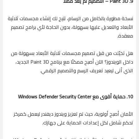
9. Paint 3D – التصميم لم يعد مملًا
نسخة مطورة بالكامل من الرسام، تتيح لك إنشاء مجسمات ثلاثية
الأبعاد والتعديل عليها بسهولة، بدون الحاجة لأي برامج تصميم
معقدة.
هل تخيّلت من قبل تصميم مجسمات ثلاثية الأبعاد بسهولة من
داخل الويندوز؟ الآن أصبح ممكنًا مع برنامج Paint 3D الجديد،
الذي أتى ليعيد تعريف الرسم والتصميم الرقمي.
10. حماية أقوى مع Windows Defender Security Center
الأمان أصبح أولوية، حيث تم تعزيز ويندوز ديفندر ليعمل كمركز
تحكم شامل لكل إعدادات الحماية على جهازك.