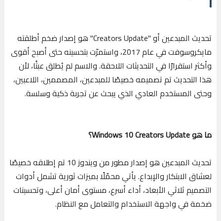
تحديث المبدعين أو "Creators Update" هو إصدار ضخم أطلقته
مايكروسوفت في عام 2017، واستمرّت بتحسينه حتى أصبح أقوى
وأكثر استقرارًا في التحديثات اللاحقة. والاسم لم يُطلق عبثًا، لأن
هذا التحديث تم تصميمه خصيصًا للمبدعين، المصممين، اللاعبين،
وحتى المستخدم العادي الذي يبحث عن تجربة ذكية وسلسة.
ما هو Windows 10 Creators Update؟
تحديث المبدعين هو إصدار مطور من ويندوز 10 تم إطلاقه خصيصًا
لعشاق الابتكار والإبداع. يأتي محمّلًا بميزات ثورية تشمل أدوات
التصميم ثلاثي الأبعاد، أداء أسرع، مستوى أمان أعلى، وتحسينات
ضخمة في واجهة الاستخدام والتعامل مع النظام.