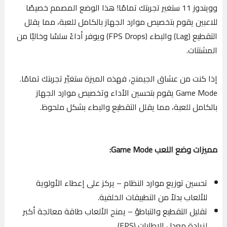
وويندوز 11 ستغير تجربتك تمامًا! هذا الوضع المصمم خصيصًا
للاعبين يقوم بتخصيص موارد الجهاز بالكامل للعبة، مما يقلل
التقطيع (Lag) والبطء (FPS Drops) ويوفر أداءً سلسًا وخاليًا من
المشتتات.
إذا كنت من عشاق الجيمنج، فهذه الميزة ستغيّر تجربتك تمامًا.
Game Mode يقوم بتحسين الأداء وتخصيص موارد الجهاز
بالكامل للعبة، مما يقلل التقطيع والبطء بشكل ملحوظ.
مميزات وضع اللعب Game Mode:
تحسين توزيع موارد النظام – يركز على إعطاء الأولوية
للألعاب بدلاً من التطبيقات الخلفية.
تقليل التقطيع والتباطؤ – يمنح الألعاب طاقة معالجة أكبر
لزيادة معدل الإطارات (FPS).