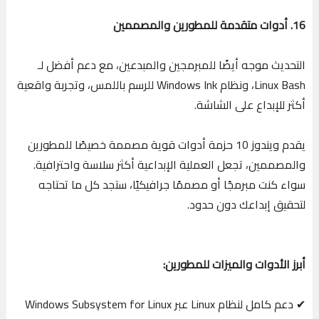
16. أدوات متقدمة للمطورين والمصممين
التحديث موجه أيضًا للمبرمجين والمبدعين، مع دعم أفضل لـ
Linux Bash، ونظام Windows Ink للرسم باللمس، وتجربة واقعية
أكثر للإبداع على الشاشة.
يقدم ويندوز 10 حزمة أدوات قوية مصممة خصيصًا للمطورين
والمصممين، تجعل العملية الإبداعية أكثر سلاسة واحترافية.
سواء كنت مبرمجًا أو مصممًا جرافيكيًا، ستجد كل ما تحتاجه
لتحقيق إبداعك دون حدود.
أبرز الأدوات والميزات للمطورين:
✔ دعم كامل لنظام Linux عبر Windows Subsystem for Linux