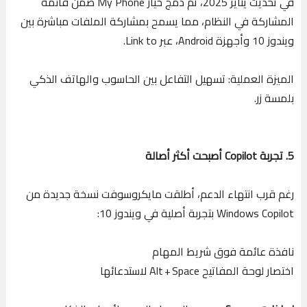
في تحديث يناير 2025، تم دمج خيار My Phone ضمن قائمة
المشاركة في النظام، مما يسمح بمشاركة الملفات مباشرة بين
ويندوز 10 وأجهزة Android، عبر Link to.
الميزة العملية: تسهيل التفاعل بين الحاسوب والهاتف الذكي
بلمسة زر.
5. تجربة Copilot أصبحت أكثر أصالة
رغم قرب انتهاء الدعم، أطلقت مايكروسوفت نسخة جديدة من
Windows Copilot بتجربة أصلية في ويندوز 10:
نافذة عائمة فوق شريط المهام
اختصار لوحة المفاتيح Alt + Space لاستدعائها