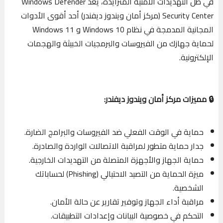
في ظل التهديدات الأمنية المتزايدة، يُعد Windows Defender
Security Center (مركز أمان ويندوز ديفندر) أحد أقوى الأدوات
المجانية المدمجة في نظام Windows 10 و Windows 11
لحماية جهازك من الفيروسات والبرمجيات الخبيثة والهجمات
الإلكترونية.
🔒 مميزات مركز أمان ويندوز ديفندر:
حماية في الوقت الفعلي ضد الفيروسات والبرامج الضارة.
جدار حماية متطور لمراقبة الاتصالات الواردة والصادرة.
حماية الجهاز والأجهزة المتصلة من التهديدات الخارجية.
ميزة الحماية من التصيد الاحتيالي (Phishing) لحساباتك
الشخصية.
مراقبة أداء الجهاز وتوفير تقارير عن حالة الأمان.
التحكم في خصوصية البيانات وإعدادات التطبيقات.