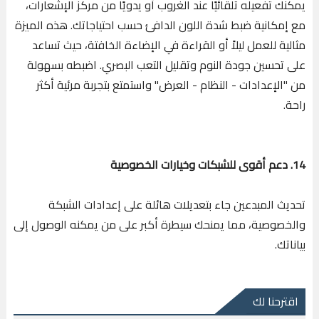
يمكنك تفعيله تلقائيًا عند الغروب أو يدويًا من مركز الإشعارات،
مع إمكانية ضبط شدة اللون الدافئ حسب احتياجاتك. هذه الميزة
مثالية للعمل ليلاً أو القراءة في الإضاءة الخافتة، حيث تساعد
على تحسين جودة النوم وتقليل التعب البصري. اضبطه بسهولة
من "الإعدادات - النظام - العرض" واستمتع بتجربة مرئية أكثر
راحة.
14. دعم أقوى للشبكات وخيارات الخصوصية
تحديث المبدعين جاء بتعديلات هائلة على إعدادات الشبكة
والخصوصية، مما يمنحك سيطرة أكبر على من يمكنه الوصول إلى
بياناتك.
اقترحنا لك