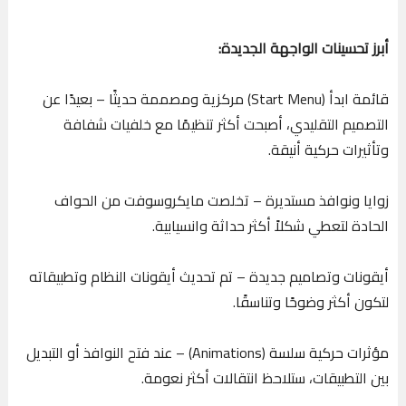
أبرز تحسينات الواجهة الجديدة:
قائمة ابدأ (Start Menu) مركزية ومصممة حديثًا – بعيدًا عن
التصميم التقليدي، أصبحت أكثر تنظيمًا مع خلفيات شفافة
وتأثيرات حركية أنيقة.
زوايا ونوافذ مستديرة – تخلصت مايكروسوفت من الحواف
الحادة لتعطي شكلاً أكثر حداثة وانسيابية.
أيقونات وتصاميم جديدة – تم تحديث أيقونات النظام وتطبيقاته
لتكون أكثر وضوحًا وتناسقًا.
مؤثرات حركية سلسة (Animations) – عند فتح النوافذ أو التبديل
بين التطبيقات، ستلاحظ انتقالات أكثر نعومة.