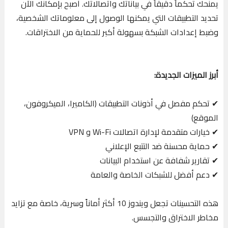
يمنحك تحكماً دقيقاً في بياناتك واتصالاتك. أصبح بإمكانك الآن
تحديد التطبيقات التي يمكنها الوصول إلى معلوماتك الشخصية،
وضبط إعدادات الشبكة بسهولة أكبر للحماية من الاختراقات.
أبرز الميزات الجديدة:
✔ تحكم مفصل في أذونات التطبيقات (الكاميرا، الميكروفون،
الموقع)
✔ خيارات متقدمة لإدارة اتصالات Wi-Fi و VPN
✔ حماية محسنة ضد التتبع الإعلاني
✔ تقارير شفافة عن استخدام البيانات
✔ دعم أفضل للشبكات الخاصة والعامة
هذه التحسينات تجعل ويندوز 10 أكثر أماناً وسرية، خاصة مع تزايد
مخاطر الاختراق والتجسس.