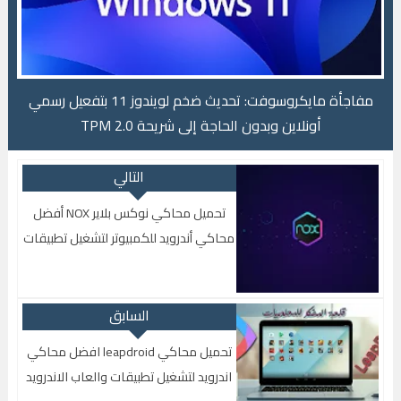
مفاجأة مايكروسوفت: تحديث ضخم لويندوز 11 بتفعيل رسمي
اجة إلى شريحة TPM 2.0
Beta +N يعمل علي اصدار اندرويد نوجا
التالي
تحميل محاكي نوكس بلاير NOX أفضل
محاكي أندرويد للكمبيوتر لتشغيل تطبيقات
والعاب الاندرويد
السابق
تحميل محاكي leapdroid افضل محاكي
اندرويد لتشغيل تطبيقات والعاب الاندرويد