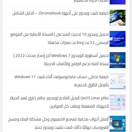
كيفية تثبيت ويندوز على أجهزة Chromebook – الدليل الشامل
تحميل ويندوز 10 تحديث المبدعين | النسخة الأصلية من الموقع
الرسمي 32 بت و64 بت بميزات مذهلة
تحميل أسطورة الويندوز Windows 7 آخر إصدار محدث 2022 |
نسخة آمنة تدعم البرامج والألعاب الحديثة
كيفية تخطي حساب مايكروسوفت أثناء تثبيت Windows 11
بأفضل الطُرق الحصرية
نظام Q4OS Linux البديل القادم لويندوز: نظام خارق يُعيد الحياة
لأجهزتك الضعيفة ويقلب كل الموازين
أفضل أدوات مجانية لتسريع الكمبيوتر وحل مشكلة البطء ومسح
الفيروسات نهائيًا كأنك قمت بتثبيت ويندوز جديد