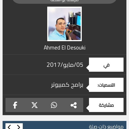
Ahmed El Desouki
05/مايو/2017
في
برامج كمبيوتر
التسميات:
مشاركة
مواضيع ذات صلة