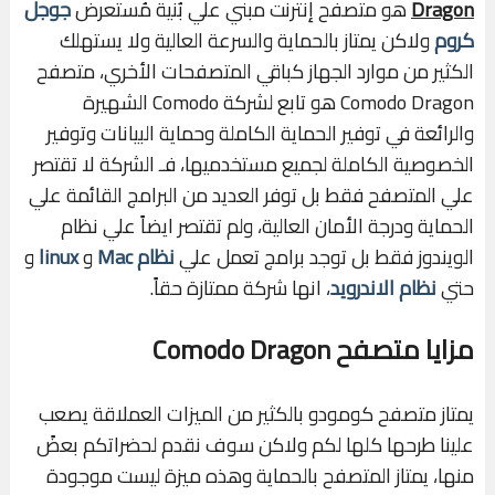
Dragon
هو متصفح إنترنت مبني علي بُنية مُستعرض
جوجل
كروم
ولاكن يمتاز بالحماية والسرعة العالية ولا يستهلك
الكثير من موارد الجهاز كباقي المتصفحات الأخري، متصفح
Comodo Dragon هو تابع لشركة Comodo الشهيرة
والرائعة في توفير الحماية الكاملة وحماية البيانات وتوفير
الخصوصية الكاملة لجميع مستخدميها، فـ الشركة لا تقتصر
علي المتصفح فقط بل توفر العديد من البرامج القائمة علي
الحماية ودرجة الأمان العالية، ولم تقتصر ايضاً علي نظام
الويندوز فقط بل توجد برامج تعمل علي
نظام Mac
و
linux
و
حتي
نظام الاندرويد
، انها شركة ممتازة حقاً.
مزايا متصفح Comodo Dragon
يمتاز متصفح كومودو بالكثير من الميزات العملاقة يصعب
علينا طرحها كلها لكم ولاكن سوف نقدم لحضراتكم بعضً
منها، يمتاز المتصفح بالحماية وهذه ميزة ليست موجودة