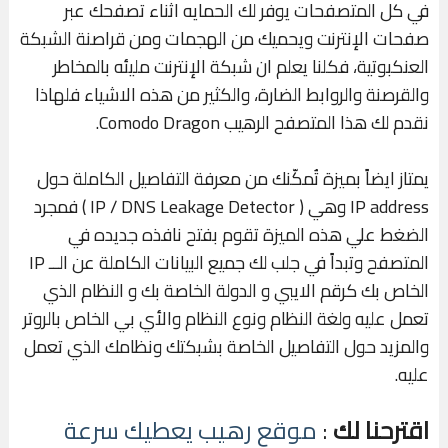
في كل المتصفحات يوفر لك الحمايه اثناء تصفحك عبر
صفحات الإنترنت ويحميك من الهجمات ومن قراصنة الشبكة
العنكبوتية، فكلنا يعلم ان شبكة الإنترنت مليئه بالمخاطر
والقرصنة والروابط الضارة، والكثير من هذه الاشياء فلهاذا
نقدم لك هذا المتصفح الرهيب Comodo Dragon.
يمتاز ايضاً بميزة تُمكّنك من معرفة التفاصيل الكاملة حول
IP address وهي ( IP / DNS Leakage Detector ) فمجرد
الضغط علي هذه الميزة تقوم بفتح نافذه جديده في
المتصفح وتبداً في جلب لك جميع البيانات الكاملة عن الــ IP
الخاص بك كرقم الايبي و الدولة الخاصة بك و النظام الذي
تعمل عليه ولغة النظام ونوع النظام والأي بي الخاص بالروتر
والمزيد حول التفاصيل الخاصة بشبكتك ونظامك الذي تعمل
عليه.
اقترحنا لك
:
موقع رهيب يعطيك سرعة