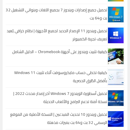
تحميل جميع إصدارات ويندوز 7 بجميع اللغات وبنواتي التشغيل 32
بت و64 بت
تحميل ويندوز 11 الإصدار الجديد لجميع الأجهزة | نظام خرافي يُعيد
تعريف تجربة الكمبيوتر
كيفية تثبيت ويندوز على أجهزة Chromebook – الدليل الشامل
كيفية تخطي حساب مايكروسوفت أثناء تثبيت Windows 11
بأفضل الطُرق الحصرية
تحميل أسطورة الويندوز Windows 7 آخر إصدار محدث 2022 |
نسخة آمنة تدعم البرامج والألعاب الحديثة
تحميل ويندوز 10 تحديث المبدعين | النسخة الأصلية من الموقع
الرسمي 32 بت و64 بت بميزات مذهلة