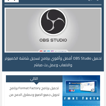
ل شاشة الكمبيوتر
طريقة تغير IP Address بدون برامج إلي اي دولة تريدها مجاناً
التالي
تحميل برنامج Format Factory برنامج
تحويل جميع الصيغ وعملاق الدمج من
الموقع الرسمي