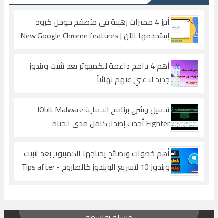
أبرز 4 مميزات رهيبة في متصفح جوجل كروم
إستخدمها الآن | New Google Chrome features
أهم 4 برامج داعمة للكمبيوتر بعد تثبيت ويندوز
جديد لا غني عنهم نهائياً
تحميل وشرح برنامج الحماية IObit Malware
Fighter أحدث إصدار كامل مدي الحياة
أهم خطوات ونصائح يحتاجها الكمبيوتر بعد تثبيت
ويندوز 10 لتسريع الويندوز كالصاروخ - Tips after
installing Windows 10
مرسلة بواسطة