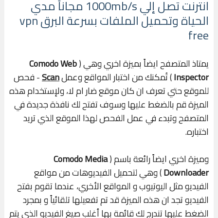
انترنت تصل إلي 1000mb/s مجاناً مدي
الحياة وتحميل الملفات بسرعة البرق vpn
free
يمتاذ المتصفح ايضاً بميزة اخري وهي ( ‪
Comodo Web
Inspector
‬ ) تُمكنك من اختبار المواقع وعمل
Scan
- فحص
للموقع حتي تعرف ان كان موقع ضار ام لا، ولإستخدام هذه
الميزة قم بالضغط عليها وسوف تفتح لك نافذة جديدة في
المتصفح وتبدء في عمل الفحص لهذا الموقع الذي تريد
اختباره.
وميزة اخري ايضاً رائعة باسم (
Comodo Media
Downloader
) وهي لتحميل الفيديوهات من مواقع
الفيديو مثل اليوتيوب و المواقع الأخري، عندما تقوم بفتح
الفيديو تجد ان هذه الميزة قد تم تفعيلها تلقائياً و بمجرد
الضغط عليها تندرج لك قائمة بها أغلب صيغ الفيديو الذي يتم