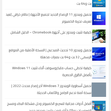
بت و64 بت
تحميل ويندوز 11 الإصدار الجديد لجميع الأجهزة | نظام خرافي يُعيد
تعريف تجربة الكمبيوتر
كيفية تثبيت ويندوز على أجهزة Chromebook – الدليل الشامل
تحميل ويندوز 10 تحديث المبدعين | النسخة الأصلية من الموقع
الرسمي 32 بت و64 بت بميزات مذهلة
كيفية تخطي حساب مايكروسوفت أثناء تثبيت Windows 11
بأفضل الطُرق الحصرية
تحميل أسطورة الويندوز Windows 7 آخر إصدار محدث 2022 |
نسخة آمنة تدعم البرامج والألعاب الحديثة
أفضل أدوات مجانية لتسريع الكمبيوتر وحل مشكلة البطء ومسح
الفيروسات نهائيًا كأنك قمت بتثبيت ويندوز جديد