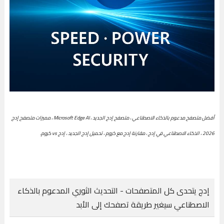
أفضل متصفح مدعوم بالذكاء الاصطناعي ، متصفح إدج الجديد ، Microsoft Edge AI ، مميزات متصفح إدج
2026 ، الذكاء الاصطناعي في إدج ، مقارنة إدج مع كروم ، تحميل إدج الجديد ، إدج vs كروم.
إدج يتحدى كل المتصفحات - التحديث الثوري المدعوم بالذكاء
الاصطناعي سيغير طريقة تصفحك إلى الأبد