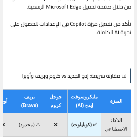
من خلال صفحة تحميل Microsoft Edge الرسمية.
تأكد من تفعيل ميزة Copilot في الإعدادات للحصول على
تجربة AI الكاملة.
📊 مقارنة سريعة: إدج الجديد vs كروم وبريف وأوبرا
مايكروسوفت
جوجل
بريف
الميزة
أوبرا
إيدج (AI)
كروم
(Brave)
الذكاء
✅ (كوبايلوت)
❌
⚠️ (محدود)
❌
الاصطناعي