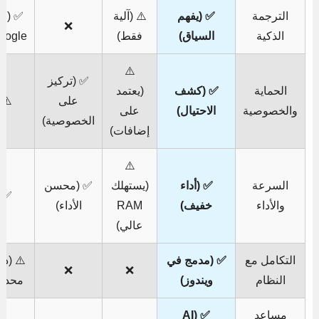
الترجمة
✅ (يفهم
⚠️ (آلية
✅ (عب
❌
الذكية
السياق)
فقط)
oogle)
⚠️
✅ (تركيز
الحماية
✅ (كشف
(يعتمد
على
⚠️
والخصوصية
الاحتيال)
على
الخصوصية)
إضافات)
⚠️
السرعة
✅ (أداء
(يستهلك
✅ (محسن
✅
والأداء
خفيف)
RAM
الأداء)
عالي)
التكامل مع
✅ (مدمج في
⚠️ (د
❌
❌
النظام
ويندوز)
محدود
مساعد
✅ (AI