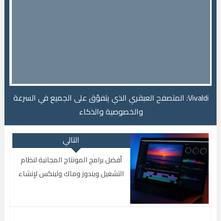
لك - What's
Vivaldi: المتصفح العبقري الذي يتفوّق على الجميع في السرعة
والخصوصية والذكاء
التالي
أفضل برامج المونتاج المجانية لنظام
التشغيل ويندوز وماك ولينكس لإنشاء
محتوى احترافي لليوتيوب وتيك توك
وفيسبوك وإنستغرام