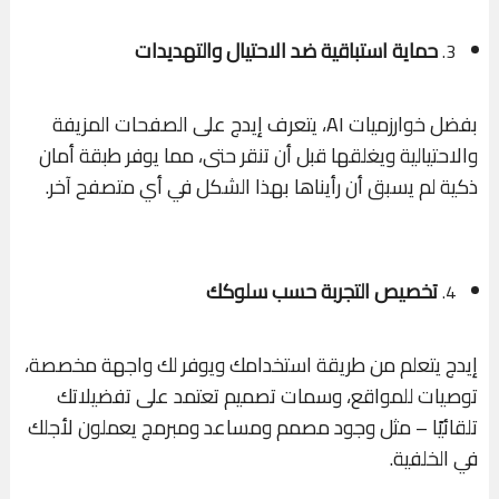
حماية استباقية ضد الاحتيال والتهديدات
3.
بفضل خوارزميات AI، يتعرف إيدج على الصفحات المزيفة
والاحتيالية ويغلقها قبل أن تنقر حتى، مما يوفر طبقة أمان
ذكية لم يسبق أن رأيناها بهذا الشكل في أي متصفح آخر.
تخصيص التجربة حسب سلوكك
4.
إيدج يتعلم من طريقة استخدامك ويوفر لك واجهة مخصصة،
توصيات للمواقع، وسمات تصميم تعتمد على تفضيلاتك
تلقائيًا – مثل وجود مصمم ومساعد ومبرمج يعملون لأجلك
في الخلفية.