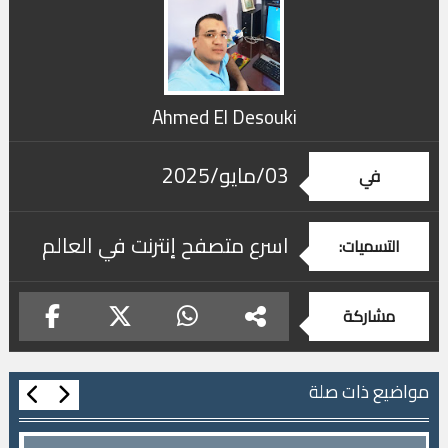
Ahmed El Desouki
03/مايو/2025
في
اسرع متصفح إنترنت في العالم
التسميات:
مشاركة
مواضيع ذات صلة