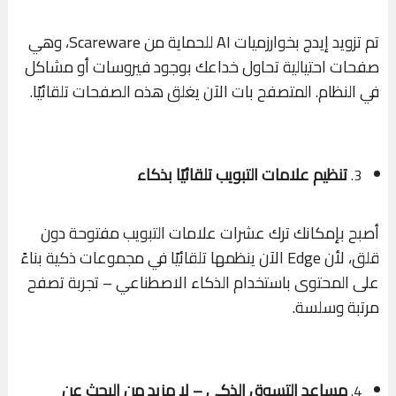
تم تزويد إيدج بخوارزميات AI للحماية من Scareware، وهي
صفحات احتيالية تحاول خداعك بوجود فيروسات أو مشاكل
في النظام. المتصفح بات الآن يغلق هذه الصفحات تلقائيًا.
تنظيم علامات التبويب تلقائيًا بذكاء
3.
أصبح بإمكانك ترك عشرات علامات التبويب مفتوحة دون
قلق، لأن Edge الآن ينظمها تلقائيًا في مجموعات ذكية بناءً
على المحتوى باستخدام الذكاء الاصطناعي – تجربة تصفح
مرتبة وسلسة.
مساعد التسوق الذكي – لا مزيد من البحث عن
4.