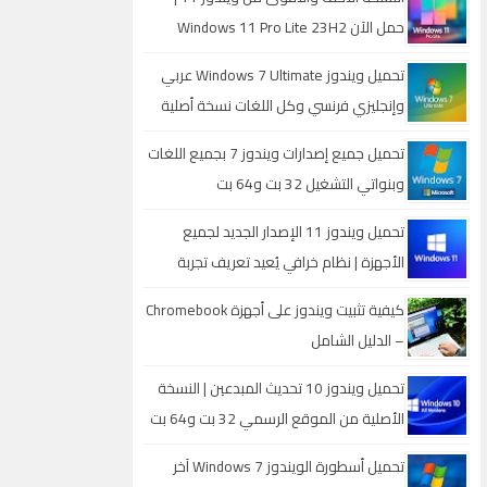
حمل الآن Windows 11 Pro Lite 23H2
للأجهزة الضعيفة والمتوسطة
تحميل ويندوز Windows 7 Ultimate عربي
وإنجليزي فرنسي وكل اللغات نسخة أصلية
خام 32 بت و 64 بت بروابط مباشرة
تحميل جميع إصدارات ويندوز 7 بجميع اللغات
وبنواتي التشغيل 32 بت و64 بت
تحميل ويندوز 11 الإصدار الجديد لجميع
الأجهزة | نظام خرافي يُعيد تعريف تجربة
الكمبيوتر
كيفية تثبيت ويندوز على أجهزة Chromebook
– الدليل الشامل
تحميل ويندوز 10 تحديث المبدعين | النسخة
الأصلية من الموقع الرسمي 32 بت و64 بت
بميزات مذهلة
تحميل أسطورة الويندوز Windows 7 آخر