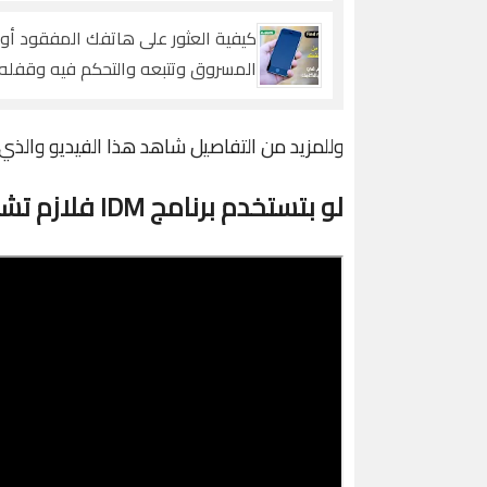
حاسوبك New in Windows 10
كيفية العثور على هاتفك المفقود أو
المسروق وتتبعه والتحكم فيه وقفله 
محو بياناته وتحديد موقع الهاتف
وللمزيد من التفاصيل شاهد هذا الفيديو والذ
لو بتستخدم برنامج IDM فلازم تشوف الفيديو ده ضروري الــــــــــآن