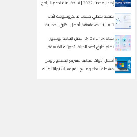
إصدار محدث 2022 | نسخة آمنة تدعم البرامج
والألعاب الحديثة
كيفية تخطي حساب مايكروسوفت أثناء
تثبيت Windows 11 بأفضل الطُرق الحصرية
نظام Q4OS Linux البديل القادم لويندوز:
نظام خارق يُعيد الحياة لأجهزتك الضعيفة
ويقلب كل الموازين
أفضل أدوات مجانية لتسريع الكمبيوتر وحل
مشكلة البطء ومسح الفيروسات نهائيًا كأنك
قمت بتثبيت ويندوز جديد