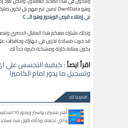
وتتكون في هذا المجلد العملاق، ولاكن بعد إك
وهو DwnlData تصبح غير مهم بل تك
في
إمتلاء قرص الويندوز وهو الــ C
.
ولذلك نشارك معكم هذا المقال الحصري وننصح
قد حررت مساحة تخزين في جهازك وحافظت علي 
يكون بمثابة كارثة ومشكلة كبيرة جداً لك.
اقرأ ايصاً
:
كيفية التجسس علي اي 
وتسجيل ما يدور امام الكاميرا
اقترحنا لك
أهم مميزات واسرار ويند
والتي تجعلك وكأنك لأول مرة تستخد