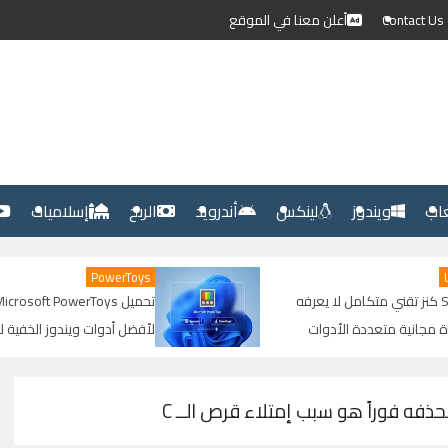
C
أعلن معنا في الموقع
عاب
ويندوز
لينكس
أندرويد
الربح
إسلاميات
PowerToys
لا يعرفه
تحميل Microsoft PowerToys: شرح كامل
وات
لأفضل أدوات ويندوز الخفية لزيادة الإنتاجية
رفع
وتحسين الأداء
ه فوراً هو سبب إمتلاء قرص الــ C