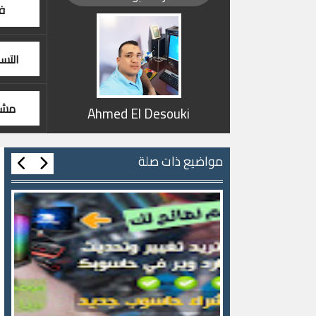
ف
التس
مشا
Ahmed El Desouki
مواضيع ذات صلة