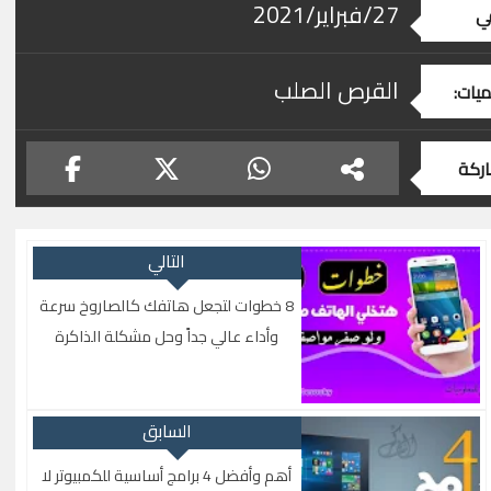
27/فبراير/2021
ي
القرص الصلب
ميات:
ركة
التالي
8 خطوات لتجعل هاتفك كالصاروخ سرعة
وأداء عالي جداً وحل مشكلة الذاكرة
والتهنيج
السابق
أهم وأفضل 4 برامج أساسية للكمبيوتر لا