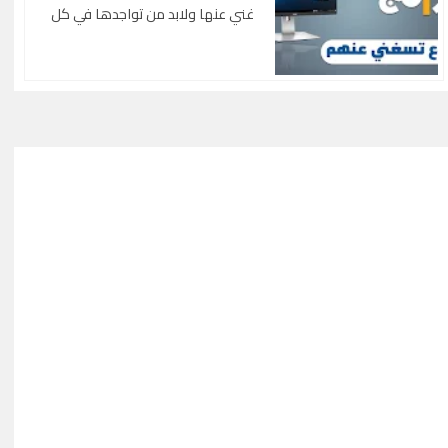
غني عنها ولابد من تواجدها في كل
نظام Q4OS Linux البديل القادم لويندوز: نظام
كمبيوتر مهما كان
رق يُعيد الحياة لأجهزتك الضعيفة ويقلب كل
بتفعيل رسمي أونلاين وبد
الموازين
PM 2.0