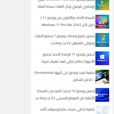
وإنجليزي فرنسي وكل اللغات نسخة أصلية
خام 32 بت و 64 بت بروابط مباشرة
النسخة الأخف والأقوى من ويندوز 11 |
حمل الآن Windows 11 Pro Lite 23H2
للأجهزة الضعيفة والمتوسطة
تحميل جميع إصدارات ويندوز 7 بجميع اللغات
وبنواتي التشغيل 32 بت و64 بت
تحميل ويندوز 11 الإصدار الجديد لجميع
الأجهزة | نظام خرافي يُعيد تعريف تجربة
الكمبيوتر
كيفية تثبيت ويندوز على أجهزة Chromebook
– الدليل الشامل
تحميل ويندوز 10 تحديث المبدعين | النسخة
الأصلية من الموقع الرسمي 32 بت و64 بت
بميزات مذهلة
كيفية تخطي حساب مايكروسوفت أثناء