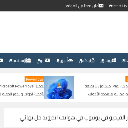
C
أعلن معنا في الموقع
عاب
ويندوز
لينكس
أندرويد
الربح
إسلاميات
PowerToys
امل لا يعرفه
تحميل Microsoft PowerToys: شرح كامل
أدوات
لأفضل أدوات ويندوز الخفية لزيادة الإنتاجية
والرفع
وتحسين الأداء
لفيديو في يوتيوب في هواتف اندرويد حل نهائي