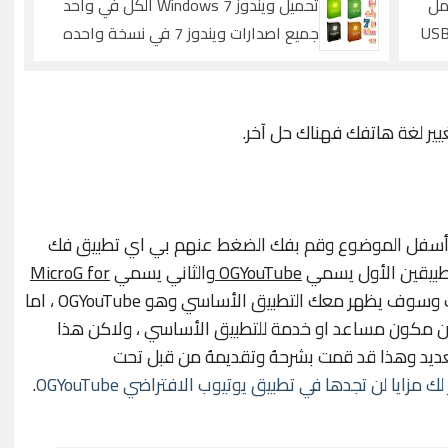
WinSetupFro كامل
تحميل ويندوز Windows 7 الكل في واحد
ق جميع نسخ الويندوز علي فلاشة USB
جميع اصدارات ويندوز 7 في نسخة واحده
بأخر التحديثات نسخة اصلية ISO
غيير لغة هاتفك فهناك حل آخر.
في أسفل الموضوع وقم بفك الضغط عنهم بي اي تطبيق فك
تطبيقين الأول يسمي
OGYouTube
والثاني يسمي
MicroG for
هذه التطبيقات تقوم بتثبيتها في هاتفك وسوف يظهر معك التطبيق الأساسي وهو OGYouTube ، اما
 عن مكون مساعد او خدمة للتطبيق الأساسي ، ولاكن هذا
العديد وهذا قد قمت بشرحهُ وتقديمهُ من قبل تحت
زايا لن تجدها في تطبيق يوتيوب الافتراضي OGYouTube
.