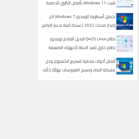
تثبيت Windows 11 بأفضل الطُرق الحصرية
تحميل أسطورة الويندوز Windows 7 آخر
إصدار محدث 2022 | نسخة آمنة تدعم البرامج
والألعاب الحديثة
نظام Q4OS Linux البديل القادم لويندوز:
نظام خارق يُعيد الحياة لأجهزتك الضعيفة
ويقلب كل الموازين
أفضل أدوات مجانية لتسريع الكمبيوتر وحل
مشكلة البطء ومسح الفيروسات نهائيًا كأنك
قمت بتثبيت ويندوز جديد